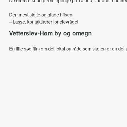
De øremærkede præmiepenge på 10.000, – kroner har elevråd
Den mest stolte og glade hilsen
– Lasse, kontaktlærer for elevrådet
Vetterslev-Høm by og omegn
En lille sød film om det lokal område som skolen er en del a