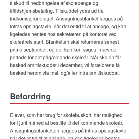
tilskud til nedbringelse af skolepenge og
fritidshjemsbetaling. Tilskuddet ydes ud fra
indkomstgrundlaget. Ansøgningsblanket lægges på
intras opslagstavle, når det er tid til at ansøge, og kan
ligeledes hentes hos sekretæren på kontoret ved
skoleårets start. Blanketten skal returneres senest
primo september, og der kan kun søges i nævnte
periode for det pågældende skoleår. Når skolen får
besked om tilskuddet i december, vil forældrene få
besked herom via mail og/eller intra om tilskuddet.
Befordring
Elever, som har brug for skolebuskort, har mulighed
for i juni måned at bestille til det kommende skoleår.
Ansøgningsblanketten lægges på intras opslagstavle,
når det er tid til at ansøge, og kan ligeledes hentes